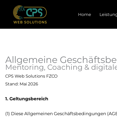
Zum
Inhalt
Home
Leistun
springen
Allgemeine Geschäftsb
Mentoring, Coaching & digit
CPS Web Solutions FZCO
Stand: Mai 2026
1. Geltungsbereich
(1) Diese Allgemeinen Geschäftsbedingungen (AGB)