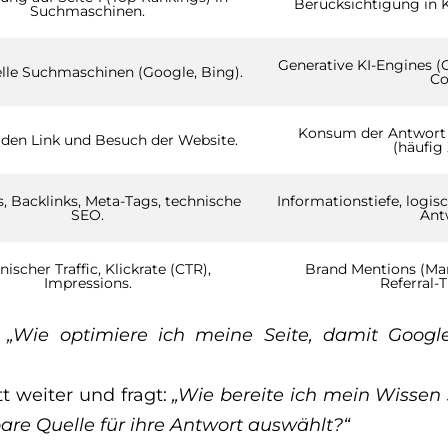
Berücksichtigung in K
Suchmaschinen.
Generative KI-Engines (
elle Suchmaschinen (Google, Bing).
Co
Konsum der Antwort 
f den Link und Besuch der Website.
(häufig 
, Backlinks, Meta-Tags, technische
Informationstiefe, logisc
SEO.
Ant
ischer Traffic, Klickrate (CTR),
Brand Mentions (Mar
Impressions.
Referral-T
:
„Wie optimiere ich meine Seite, damit Goog
t weiter und fragt:
„Wie bereite ich mein Wissen s
bare Quelle für ihre Antwort auswählt?“