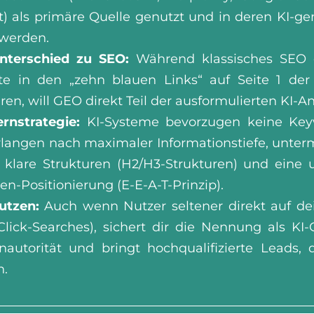
t) als primäre Quelle genutzt und in deren KI-g
t werden.
nterschied zu SEO:
Während klassisches SEO da
te in den „zehn blauen Links“ auf Seite 1 der
eren, will GEO direkt Teil der ausformulierten KI-
rnstrategie:
KI-Systeme bevorzugen keine Key
rlangen nach maximaler Informationstiefe, unter
, klare Strukturen (H2/H3-Strukturen) und eine 
en-Positionierung (E-E-A-T-Prinzip).
utzen:
Auch wenn Nutzer seltener direkt auf de
Click-Searches), sichert dir die Nennung als KI
autorität und bringt hochqualifizierte Leads, d
n.