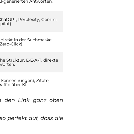
I-generierten Antworten.
ChatGPT, Perplexity, Gemini,
pilot).
direkt in der Suchmaske
Zero-Click).
he Struktur, E-E-A-T, direkte
worten.
kennennungen), Zitate,
raffic über KI.
le den Link ganz oben
o perfekt auf, dass die