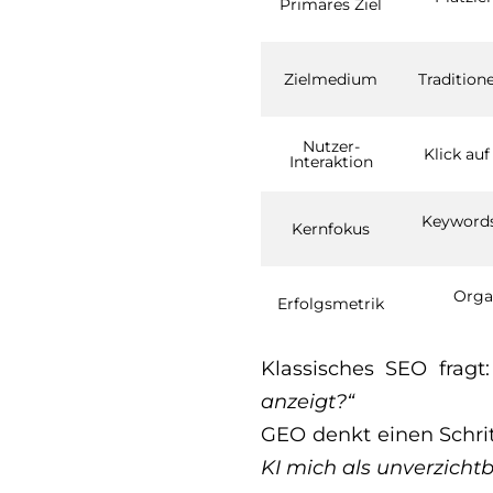
Primäres Ziel
Zielmedium
Tradition
Nutzer-
Klick au
Interaktion
Keywords
Kernfokus
Organ
Erfolgsmetrik
Klassisches SEO fragt
anzeigt?“
GEO denkt einen Schrit
KI mich als unverzicht