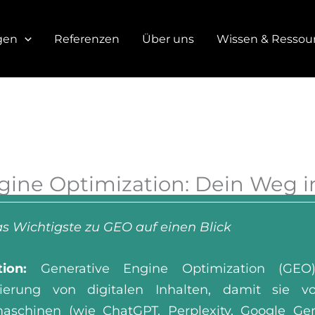
gen
Referenzen
Über uns
Wissen & Ressou
gine Optimization: Dein Weg i
 Wichtigste zu GEO auf einen Blick
tion:
Generative Engine Optimization (GEO)
ierung von digitalen Inhalten, damit sie v
aschinen (wie ChatGPT, Perplexity, Google Gem