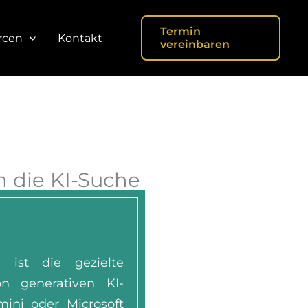
Termin
rcen
Kontakt
vereinbaren
n die KI-Suche
 ist die gezielte
on generativen KI-
ini oder Microsoft