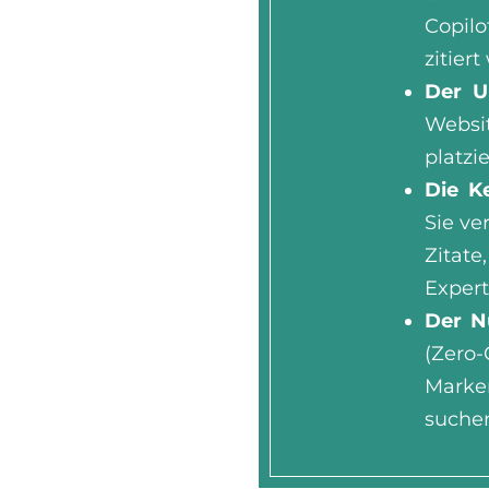
Copilo
zitier
Der U
Websi
platzi
Die Ke
Sie ve
Zitate
Expert
Der N
(Zero-
Marken
suche