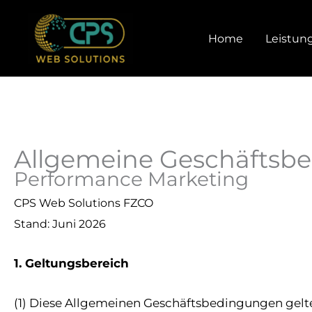
Zum
Inhalt
Home
Leistun
springen
Allgemeine Geschäftsb
Performance Marketing
CPS Web Solutions FZCO
Stand: Juni 2026
1. Geltungsbereich
(1) Diese Allgemeinen Geschäftsbedingungen gelte